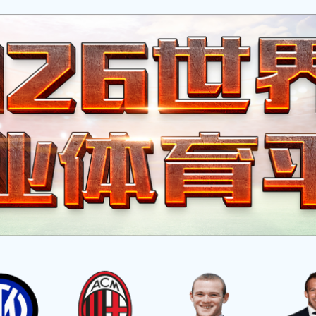
App下载
关于我们
体育新闻
隐私政策说明
2. 我们收集的信
直播空间，我们重视用户信
包括您在注册或使用服务过
并接受本政策的所有内容。
为、位置信息等技术数据。
4. 信息保护与存
兰体育平台服务、保障系统
您的数据将被加密存储于中